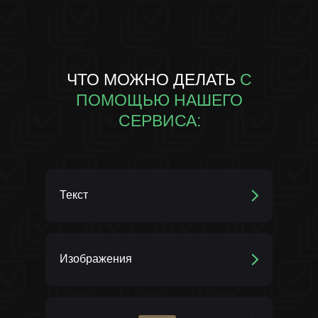
ЧТО МОЖНО ДЕЛАТЬ
С
ПОМОЩЬЮ НАШЕГО
СЕРВИСА:
Анимация
Текст
Изображения
- Генерировать тексты
- Придумывать идеи
- Писать сценарии